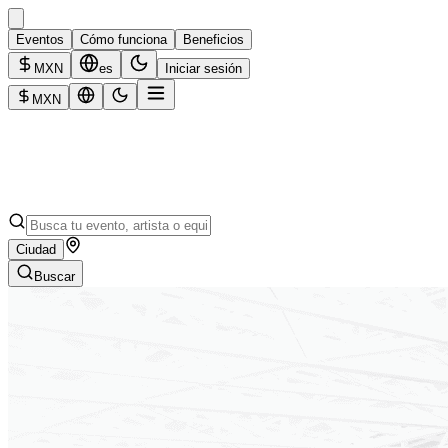
Eventos
Cómo funciona
Beneficios
MXN
es
Iniciar sesión
MXN
Ciudad
Buscar