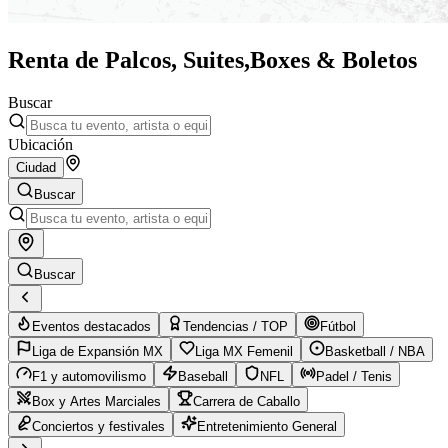
Renta de Palcos, Suites,
Boxes & Boletos
Buscar
Ubicación
Ciudad
Buscar
Buscar
Eventos destacados
Tendencias / TOP
Fútbol
Liga de Expansión MX
Liga MX Femenil
Basketball / NBA
F1 y automovilismo
Baseball
NFL
Padel / Tenis
Box y Artes Marciales
Carrera de Caballo
Conciertos y festivales
Entretenimiento General