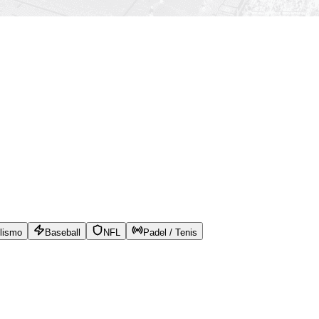
lismo
Baseball
NFL
Padel / Tenis