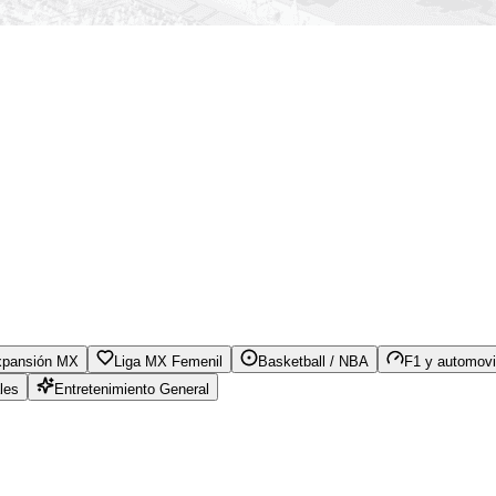
xpansión MX
Liga MX Femenil
Basketball / NBA
F1 y automovi
les
Entretenimiento General