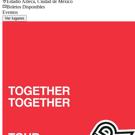
Estadio Azteca
,
Ciudad de México
Boletos Disponibles
Eventos
Ver lugares