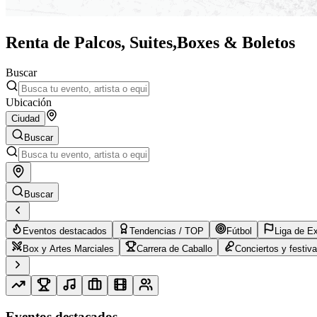
Renta de Palcos, Suites,
Boxes & Boletos
Buscar
Ubicación
Ciudad
Buscar
Buscar
Eventos destacados
Tendencias / TOP
Fútbol
Liga de E
Box y Artes Marciales
Carrera de Caballo
Conciertos y festiva
Eventos destacados