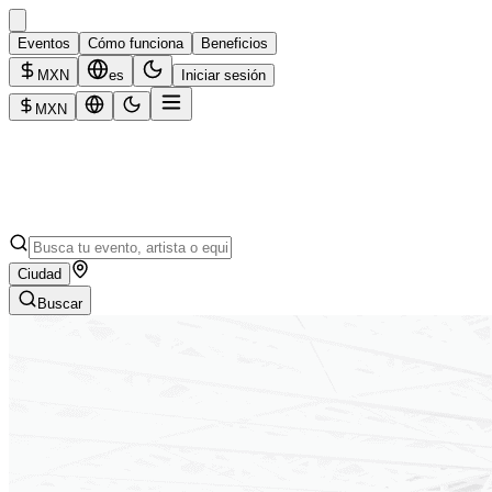
Eventos
Cómo funciona
Beneficios
MXN
es
Iniciar sesión
MXN
Ciudad
Buscar