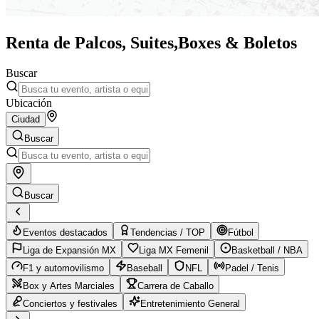
Renta de Palcos, Suites,
Boxes & Boletos
Buscar
Ubicación
Ciudad
Buscar
Buscar
Eventos destacados
Tendencias / TOP
Fútbol
Liga de Expansión MX
Liga MX Femenil
Basketball / NBA
F1 y automovilismo
Baseball
NFL
Padel / Tenis
Box y Artes Marciales
Carrera de Caballo
Conciertos y festivales
Entretenimiento General