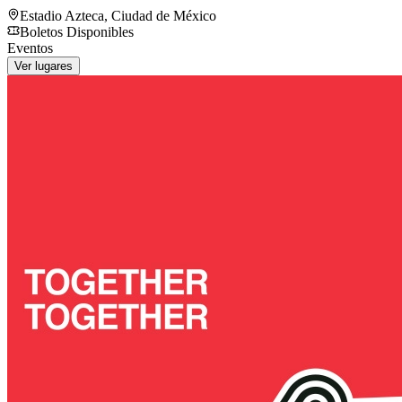
Estadio Azteca
,
Ciudad de México
Boletos Disponibles
Eventos
Ver lugares