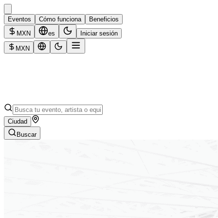
Eventos
Cómo funciona
Beneficios
MXN
es
Iniciar sesión
MXN
Ciudad
Buscar