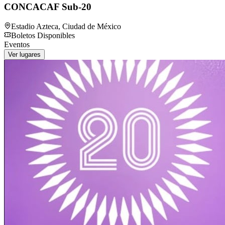
CONCACAF Sub-20
Estadio Azteca
,
Ciudad de México
Boletos Disponibles
Eventos
Ver lugares