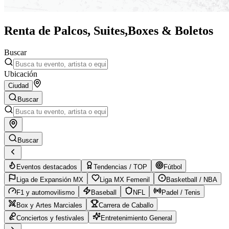
Renta de Palcos, Suites,
Boxes & Boletos
Buscar
Ubicación
Ciudad
Buscar
Buscar
Eventos destacados
Tendencias / TOP
Fútbol
Liga de Expansión MX
Liga MX Femenil
Basketball / NBA
F1 y automovilismo
Baseball
NFL
Padel / Tenis
Box y Artes Marciales
Carrera de Caballo
Conciertos y festivales
Entretenimiento General