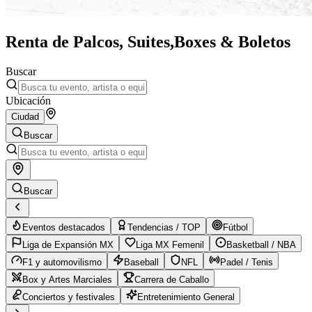
Renta de Palcos, Suites,
Boxes & Boletos
Buscar
Ubicación
Ciudad
Buscar
Buscar
Eventos destacados
Tendencias / TOP
Fútbol
Liga de Expansión MX
Liga MX Femenil
Basketball / NBA
F1 y automovilismo
Baseball
NFL
Padel / Tenis
Box y Artes Marciales
Carrera de Caballo
Conciertos y festivales
Entretenimiento General