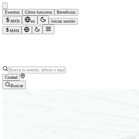
Eventos
Cómo funciona
Beneficios
MXN
es
Iniciar sesión
MXN
Ciudad
Buscar