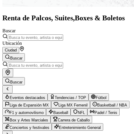
Renta de Palcos, Suites,
Boxes & Boletos
Buscar
Ubicación
Ciudad
Buscar
Buscar
Eventos destacados
Tendencias / TOP
Fútbol
Liga de Expansión MX
Liga MX Femenil
Basketball / NBA
F1 y automovilismo
Baseball
NFL
Padel / Tenis
Box y Artes Marciales
Carrera de Caballo
Conciertos y festivales
Entretenimiento General