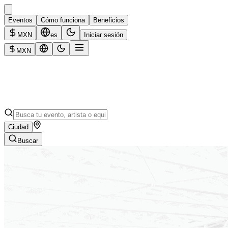
Eventos
Cómo funciona
Beneficios
MXN
es
Iniciar sesión
MXN
Ciudad
Buscar