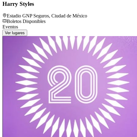
Harry Styles
Estadio GNP Seguros
,
Ciudad de México
Boletos Disponibles
Eventos
Ver lugares