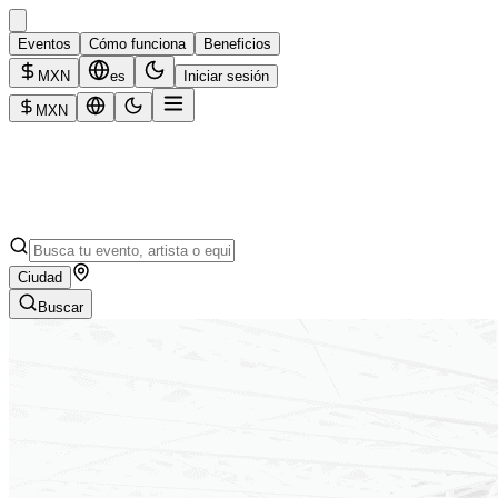
Eventos
Cómo funciona
Beneficios
MXN
es
Iniciar sesión
MXN
Ciudad
Buscar