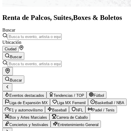
Renta de Palcos, Suites,
Boxes & Boletos
Buscar
Ubicación
Ciudad
Buscar
Buscar
Eventos destacados
Tendencias / TOP
Fútbol
Liga de Expansión MX
Liga MX Femenil
Basketball / NBA
F1 y automovilismo
Baseball
NFL
Padel / Tenis
Box y Artes Marciales
Carrera de Caballo
Conciertos y festivales
Entretenimiento General