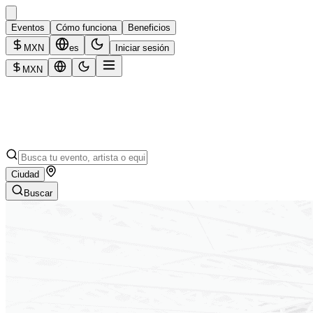
Eventos
Cómo funciona
Beneficios
MXN
es
Iniciar sesión
MXN
Ciudad
Buscar