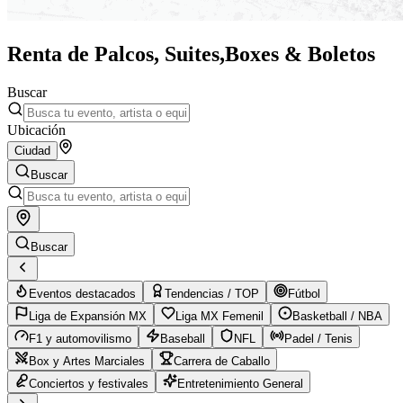
Renta de Palcos, Suites,
Boxes & Boletos
Buscar
Ubicación
Ciudad
Buscar
Buscar
Eventos destacados
Tendencias / TOP
Fútbol
Liga de Expansión MX
Liga MX Femenil
Basketball / NBA
F1 y automovilismo
Baseball
NFL
Padel / Tenis
Box y Artes Marciales
Carrera de Caballo
Conciertos y festivales
Entretenimiento General