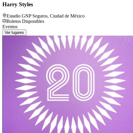
Harry Styles
Estadio GNP Seguros
,
Ciudad de México
Boletos Disponibles
Eventos
Ver lugares