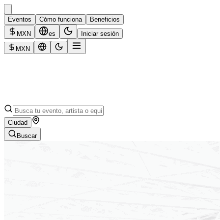
Eventos
Cómo funciona
Beneficios
MXN
es
Iniciar sesión
MXN
Ciudad
Buscar