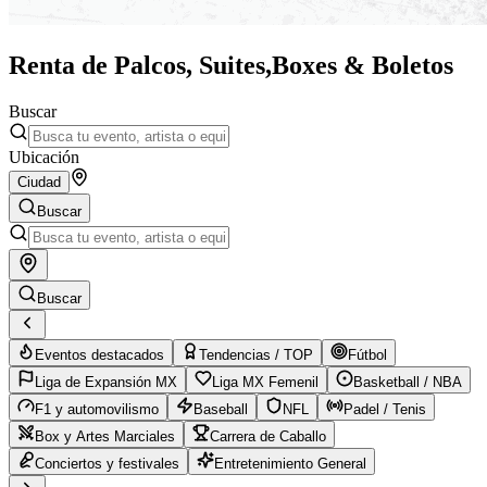
Renta de Palcos, Suites,
Boxes & Boletos
Buscar
Ubicación
Ciudad
Buscar
Buscar
Eventos destacados
Tendencias / TOP
Fútbol
Liga de Expansión MX
Liga MX Femenil
Basketball / NBA
F1 y automovilismo
Baseball
NFL
Padel / Tenis
Box y Artes Marciales
Carrera de Caballo
Conciertos y festivales
Entretenimiento General