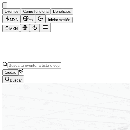
Eventos
Cómo funciona
Beneficios
MXN
es
Iniciar sesión
MXN
Ciudad
Buscar