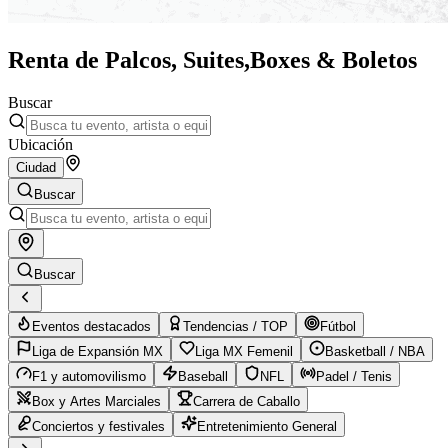
Renta de Palcos, Suites,
Boxes & Boletos
Buscar
Ubicación
Ciudad
Buscar
Buscar
Eventos destacados
Tendencias / TOP
Fútbol
Liga de Expansión MX
Liga MX Femenil
Basketball / NBA
F1 y automovilismo
Baseball
NFL
Padel / Tenis
Box y Artes Marciales
Carrera de Caballo
Conciertos y festivales
Entretenimiento General