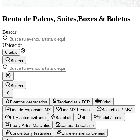
Renta de Palcos, Suites,
Boxes & Boletos
Buscar
Ubicación
Ciudad
Buscar
Buscar
Eventos destacados
Tendencias / TOP
Fútbol
Liga de Expansión MX
Liga MX Femenil
Basketball / NBA
F1 y automovilismo
Baseball
NFL
Padel / Tenis
Box y Artes Marciales
Carrera de Caballo
Conciertos y festivales
Entretenimiento General