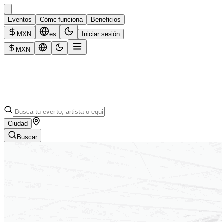
Eventos
Cómo funciona
Beneficios
MXN
es
Iniciar sesión
MXN
Ciudad
Buscar