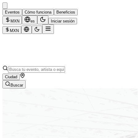
Eventos
Cómo funciona
Beneficios
MXN
es
Iniciar sesión
MXN
Ciudad
Buscar