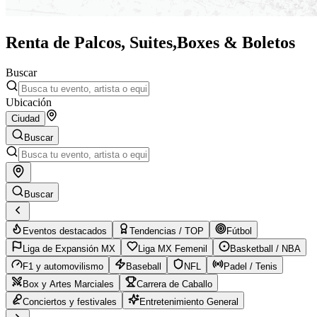
Renta de Palcos, Suites,
Boxes & Boletos
Buscar
Ubicación
Ciudad
Buscar
Buscar
Eventos destacados
Tendencias / TOP
Fútbol
Liga de Expansión MX
Liga MX Femenil
Basketball / NBA
F1 y automovilismo
Baseball
NFL
Padel / Tenis
Box y Artes Marciales
Carrera de Caballo
Conciertos y festivales
Entretenimiento General