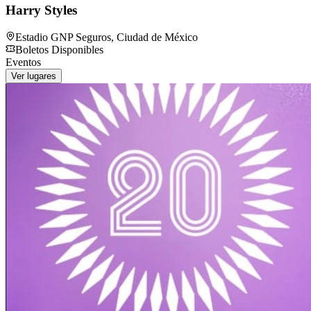
Harry Styles
Estadio GNP Seguros
,
Ciudad de México
Boletos Disponibles
Eventos
Ver lugares