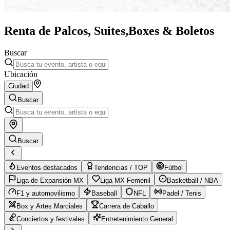
Renta de Palcos, Suites,
Boxes & Boletos
Buscar
Ubicación
Ciudad
Buscar
Buscar
Eventos destacados
Tendencias / TOP
Fútbol
Liga de Expansión MX
Liga MX Femenil
Basketball / NBA
F1 y automovilismo
Baseball
NFL
Padel / Tenis
Box y Artes Marciales
Carrera de Caballo
Conciertos y festivales
Entretenimiento General