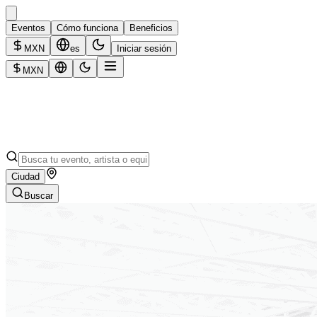
Eventos
Cómo funciona
Beneficios
MXN
es
Iniciar sesión
MXN
Ciudad
Buscar