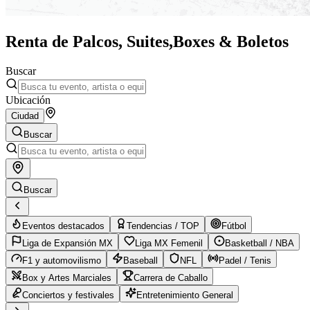
Renta de Palcos, Suites,
Boxes & Boletos
Buscar
Ubicación
Ciudad
Buscar
Buscar
Eventos destacados
Tendencias / TOP
Fútbol
Liga de Expansión MX
Liga MX Femenil
Basketball / NBA
F1 y automovilismo
Baseball
NFL
Padel / Tenis
Box y Artes Marciales
Carrera de Caballo
Conciertos y festivales
Entretenimiento General