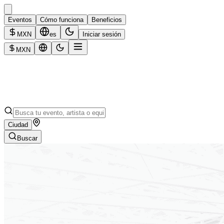
Eventos
Cómo funciona
Beneficios
MXN
es
Iniciar sesión
MXN
Ciudad
Buscar