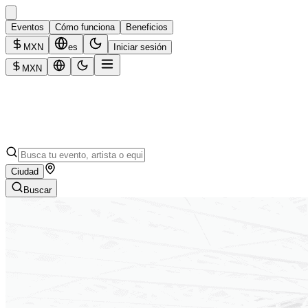
Eventos
Cómo funciona
Beneficios
MXN
es
Iniciar sesión
MXN
Ciudad
Buscar