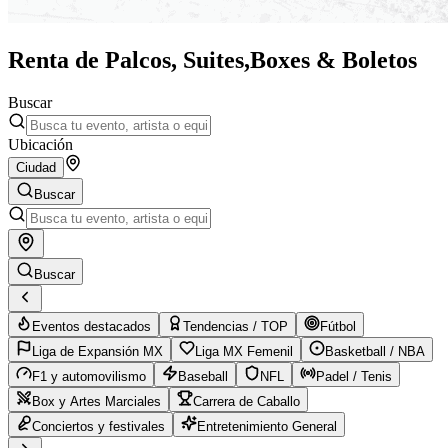
Renta de Palcos, Suites,
Boxes & Boletos
Buscar
Ubicación
Ciudad
Buscar
Buscar
Eventos destacados
Tendencias / TOP
Fútbol
Liga de Expansión MX
Liga MX Femenil
Basketball / NBA
F1 y automovilismo
Baseball
NFL
Padel / Tenis
Box y Artes Marciales
Carrera de Caballo
Conciertos y festivales
Entretenimiento General