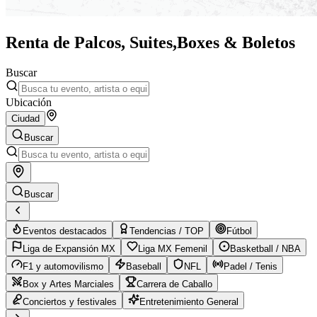
Renta de Palcos, Suites,
Boxes & Boletos
Buscar
Ubicación
Ciudad
Buscar
Buscar
Eventos destacados
Tendencias / TOP
Fútbol
Liga de Expansión MX
Liga MX Femenil
Basketball / NBA
F1 y automovilismo
Baseball
NFL
Padel / Tenis
Box y Artes Marciales
Carrera de Caballo
Conciertos y festivales
Entretenimiento General