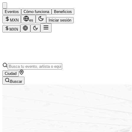
Eventos
Cómo funciona
Beneficios
MXN
es
Iniciar sesión
MXN
Ciudad
Buscar