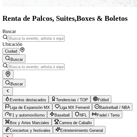
Renta de Palcos, Suites,
Boxes & Boletos
Buscar
Ubicación
Ciudad
Buscar
Buscar
Eventos destacados
Tendencias / TOP
Fútbol
Liga de Expansión MX
Liga MX Femenil
Basketball / NBA
F1 y automovilismo
Baseball
NFL
Padel / Tenis
Box y Artes Marciales
Carrera de Caballo
Conciertos y festivales
Entretenimiento General