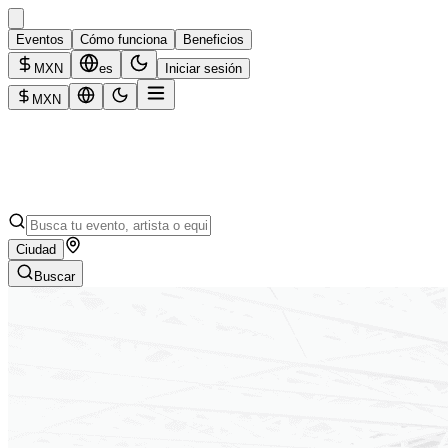
Eventos
Cómo funciona
Beneficios
MXN
es
Iniciar sesión
MXN
Ciudad
Buscar