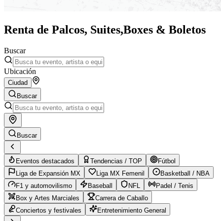
Renta de Palcos, Suites,
Boxes & Boletos
Buscar
Ubicación
Ciudad
Buscar
Buscar
Eventos destacados
Tendencias / TOP
Fútbol
Liga de Expansión MX
Liga MX Femenil
Basketball / NBA
F1 y automovilismo
Baseball
NFL
Padel / Tenis
Box y Artes Marciales
Carrera de Caballo
Conciertos y festivales
Entretenimiento General