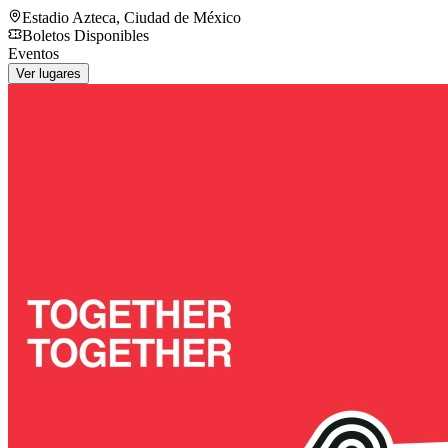
Estadio Azteca
,
Ciudad de México
Boletos Disponibles
Eventos
Ver lugares