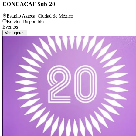
CONCACAF Sub-20
Estadio Azteca
,
Ciudad de México
Boletos Disponibles
Eventos
Ver lugares