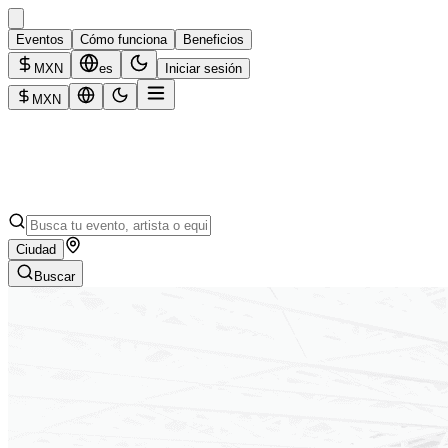
Eventos
Cómo funciona
Beneficios
MXN
es
Iniciar sesión
MXN
Ciudad
Buscar