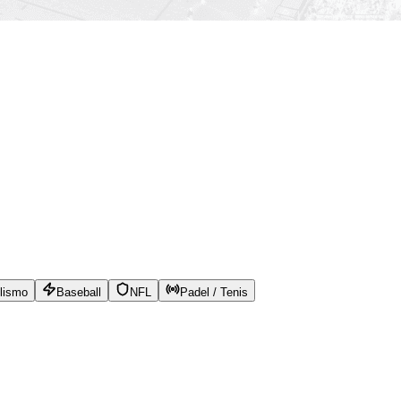
lismo
Baseball
NFL
Padel / Tenis