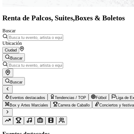
Renta de Palcos, Suites,
Boxes & Boletos
Buscar
Ubicación
Ciudad
Buscar
Buscar
Eventos destacados
Tendencias / TOP
Fútbol
Liga de E
Box y Artes Marciales
Carrera de Caballo
Conciertos y festiva
Eventos destacados