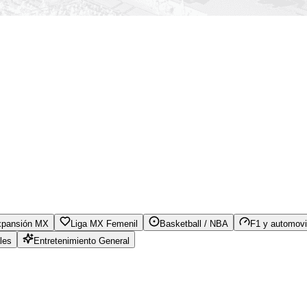
xpansión MX
Liga MX Femenil
Basketball / NBA
F1 y automovi
les
Entretenimiento General