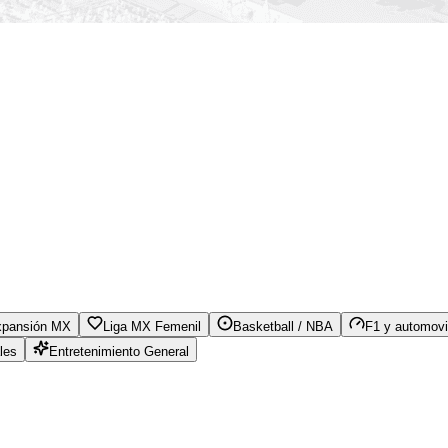
xpansión MX
Liga MX Femenil
Basketball / NBA
F1 y automovi
les
Entretenimiento General