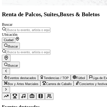
Renta de Palcos, Suites,
Boxes & Boletos
Buscar
Ubicación
Ciudad
Buscar
Buscar
Eventos destacados
Tendencias / TOP
Fútbol
Liga de E
Box y Artes Marciales
Carrera de Caballo
Conciertos y festiva
Eventos destacados