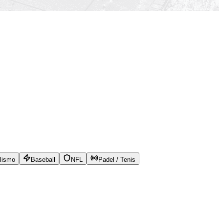
lismo
Baseball
NFL
Padel / Tenis