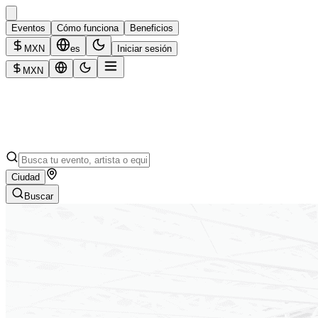
Eventos
Cómo funciona
Beneficios
MXN
es
Iniciar sesión
MXN
Ciudad
Buscar