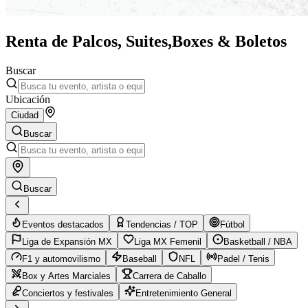
Renta de Palcos, Suites,
Boxes & Boletos
Buscar
Ubicación
Ciudad
Buscar
Buscar
Eventos destacados
Tendencias / TOP
Fútbol
Liga de Expansión MX
Liga MX Femenil
Basketball / NBA
F1 y automovilismo
Baseball
NFL
Padel / Tenis
Box y Artes Marciales
Carrera de Caballo
Conciertos y festivales
Entretenimiento General