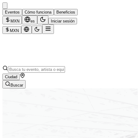
Eventos
Cómo funciona
Beneficios
MXN
es
Iniciar sesión
MXN
Ciudad
Buscar