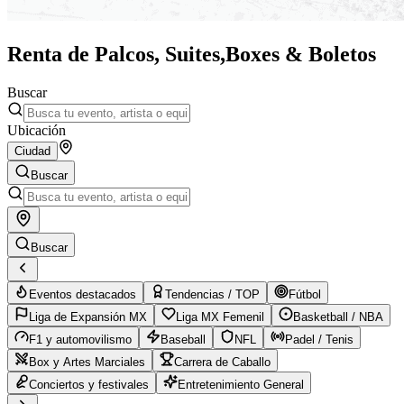
Renta de Palcos, Suites,
Boxes & Boletos
Buscar
Ubicación
Ciudad
Buscar
Buscar
Eventos destacados
Tendencias / TOP
Fútbol
Liga de Expansión MX
Liga MX Femenil
Basketball / NBA
F1 y automovilismo
Baseball
NFL
Padel / Tenis
Box y Artes Marciales
Carrera de Caballo
Conciertos y festivales
Entretenimiento General