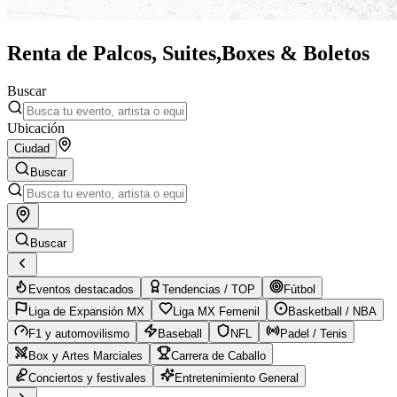
Renta de Palcos, Suites,
Boxes & Boletos
Buscar
Ubicación
Ciudad
Buscar
Buscar
Eventos destacados
Tendencias / TOP
Fútbol
Liga de Expansión MX
Liga MX Femenil
Basketball / NBA
F1 y automovilismo
Baseball
NFL
Padel / Tenis
Box y Artes Marciales
Carrera de Caballo
Conciertos y festivales
Entretenimiento General