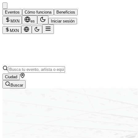
Eventos
Cómo funciona
Beneficios
MXN
es
Iniciar sesión
MXN
Ciudad
Buscar