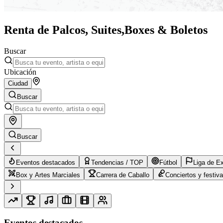
Renta de Palcos, Suites,
Boxes & Boletos
Buscar
Ubicación
Ciudad
Buscar
Buscar
Eventos destacados
Tendencias / TOP
Fútbol
Liga de E
Box y Artes Marciales
Carrera de Caballo
Conciertos y festiva
Eventos destacados