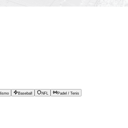
lismo
Baseball
NFL
Padel / Tenis