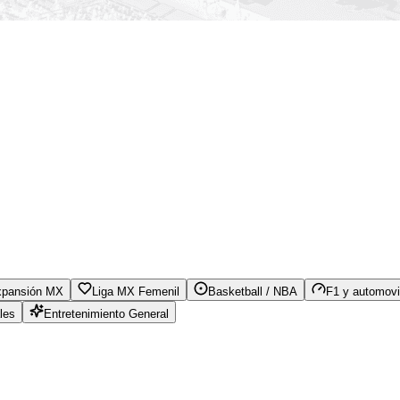
xpansión MX
Liga MX Femenil
Basketball / NBA
F1 y automovi
les
Entretenimiento General