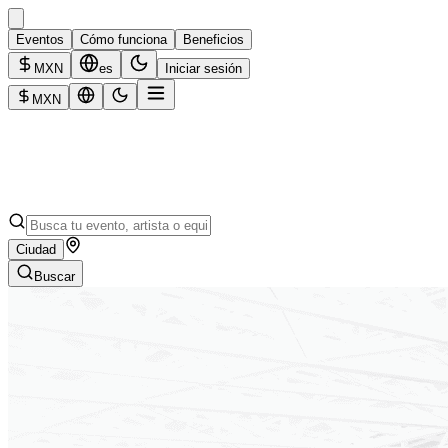
Eventos
Cómo funciona
Beneficios
MXN
es
Iniciar sesión
MXN
Ciudad
Buscar