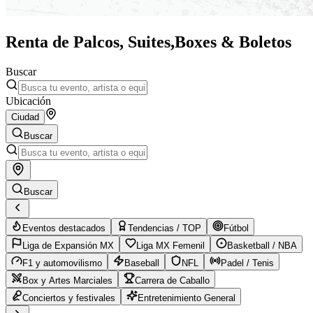
Renta de Palcos, Suites,
Boxes & Boletos
Buscar
Ubicación
Ciudad
Buscar
Buscar
Eventos destacados
Tendencias / TOP
Fútbol
Liga de Expansión MX
Liga MX Femenil
Basketball / NBA
F1 y automovilismo
Baseball
NFL
Padel / Tenis
Box y Artes Marciales
Carrera de Caballo
Conciertos y festivales
Entretenimiento General