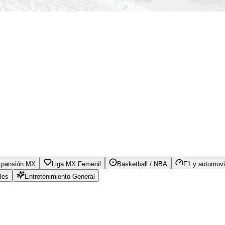
xpansión MX
Liga MX Femenil
Basketball / NBA
F1 y automovi
les
Entretenimiento General