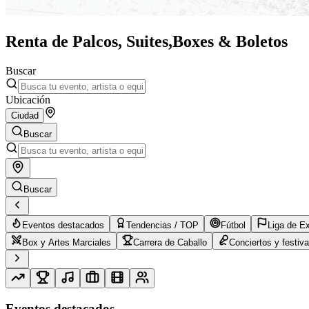
Renta de Palcos, Suites,
Boxes & Boletos
Buscar
Ubicación
Ciudad
Buscar
Buscar
Eventos destacados
Tendencias / TOP
Fútbol
Liga de E
Box y Artes Marciales
Carrera de Caballo
Conciertos y festiva
Eventos destacados