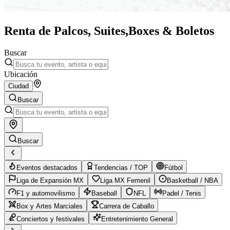
Renta de Palcos, Suites,
Boxes & Boletos
Buscar
Ubicación
Ciudad
Buscar
Buscar
Eventos destacados
Tendencias / TOP
Fútbol
Liga de Expansión MX
Liga MX Femenil
Basketball / NBA
F1 y automovilismo
Baseball
NFL
Padel / Tenis
Box y Artes Marciales
Carrera de Caballo
Conciertos y festivales
Entretenimiento General