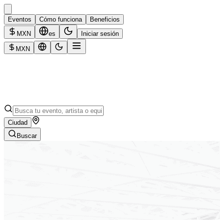
Eventos
Cómo funciona
Beneficios
MXN
es
Iniciar sesión
MXN
Ciudad
Buscar