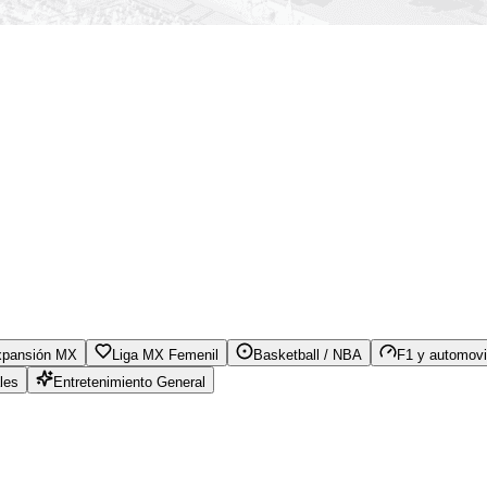
xpansión MX
Liga MX Femenil
Basketball / NBA
F1 y automovi
les
Entretenimiento General