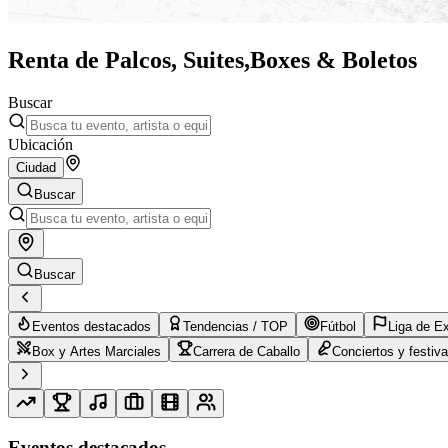
Renta de Palcos, Suites,
Boxes & Boletos
Buscar
Ubicación
Ciudad
Buscar
Buscar
Eventos destacados
Tendencias / TOP
Fútbol
Liga de E
Box y Artes Marciales
Carrera de Caballo
Conciertos y festiva
Eventos destacados