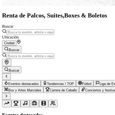
Renta de Palcos, Suites,
Boxes & Boletos
Buscar
Ubicación
Ciudad
Buscar
Buscar
Eventos destacados
Tendencias / TOP
Fútbol
Liga de E
Box y Artes Marciales
Carrera de Caballo
Conciertos y festiva
Eventos destacados