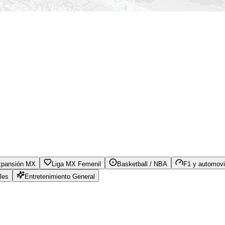
xpansión MX
Liga MX Femenil
Basketball / NBA
F1 y automovi
les
Entretenimiento General