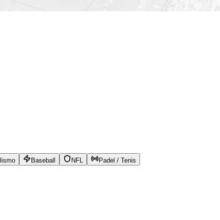
lismo
Baseball
NFL
Padel / Tenis