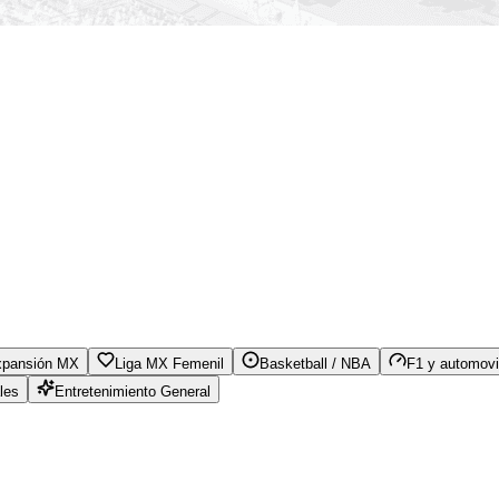
xpansión MX
Liga MX Femenil
Basketball / NBA
F1 y automovi
les
Entretenimiento General