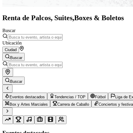
Renta de Palcos, Suites,
Boxes & Boletos
Buscar
Ubicación
Ciudad
Buscar
Buscar
Eventos destacados
Tendencias / TOP
Fútbol
Liga de E
Box y Artes Marciales
Carrera de Caballo
Conciertos y festiva
Eventos destacados