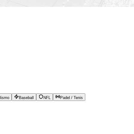
lismo
Baseball
NFL
Padel / Tenis