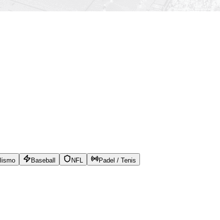
lismo
Baseball
NFL
Padel / Tenis