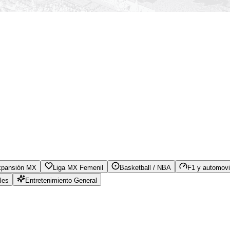
xpansión MX
Liga MX Femenil
Basketball / NBA
F1 y automovi
les
Entretenimiento General