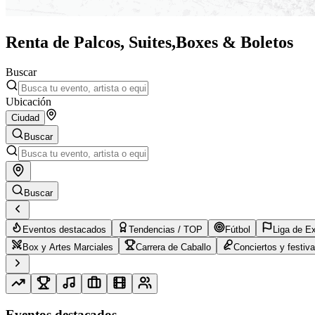
Renta de Palcos, Suites,
Boxes & Boletos
Buscar
Ubicación
Ciudad
Buscar
Buscar
Eventos destacados
Tendencias / TOP
Fútbol
Liga de E
Box y Artes Marciales
Carrera de Caballo
Conciertos y festiva
Eventos destacados