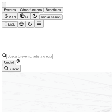
Eventos
Cómo funciona
Beneficios
MXN
es
Iniciar sesión
MXN
Ciudad
Buscar