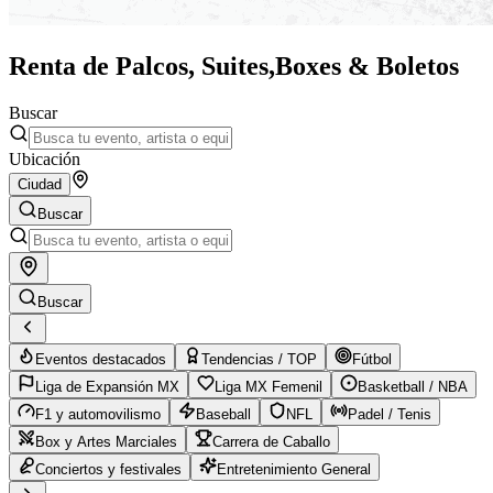
Renta de Palcos, Suites,
Boxes & Boletos
Buscar
Ubicación
Ciudad
Buscar
Buscar
Eventos destacados
Tendencias / TOP
Fútbol
Liga de Expansión MX
Liga MX Femenil
Basketball / NBA
F1 y automovilismo
Baseball
NFL
Padel / Tenis
Box y Artes Marciales
Carrera de Caballo
Conciertos y festivales
Entretenimiento General