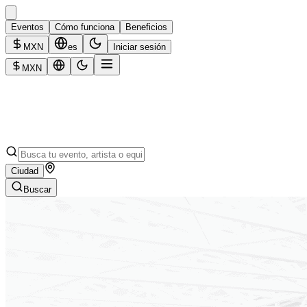
Eventos
Cómo funciona
Beneficios
MXN
es
Iniciar sesión
MXN
Ciudad
Buscar