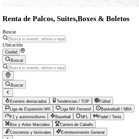
Renta de Palcos, Suites,
Boxes & Boletos
Buscar
Ubicación
Ciudad
Buscar
Buscar
Eventos destacados
Tendencias / TOP
Fútbol
Liga de Expansión MX
Liga MX Femenil
Basketball / NBA
F1 y automovilismo
Baseball
NFL
Padel / Tenis
Box y Artes Marciales
Carrera de Caballo
Conciertos y festivales
Entretenimiento General