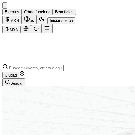
Eventos
Cómo funciona
Beneficios
MXN
es
Iniciar sesión
MXN
Ciudad
Buscar