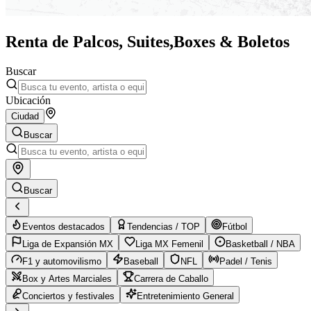
Renta de Palcos, Suites,
Boxes & Boletos
Buscar
Ubicación
Ciudad
Buscar
Buscar
Eventos destacados
Tendencias / TOP
Fútbol
Liga de Expansión MX
Liga MX Femenil
Basketball / NBA
F1 y automovilismo
Baseball
NFL
Padel / Tenis
Box y Artes Marciales
Carrera de Caballo
Conciertos y festivales
Entretenimiento General