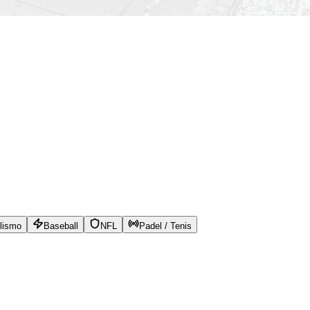
lismo
Baseball
NFL
Padel / Tenis