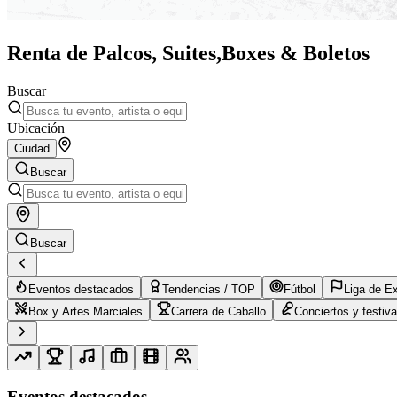
Renta de Palcos, Suites,
Boxes & Boletos
Buscar
Ubicación
Ciudad
Buscar
Buscar
Eventos destacados
Tendencias / TOP
Fútbol
Liga de E
Box y Artes Marciales
Carrera de Caballo
Conciertos y festiva
Eventos destacados