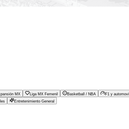
xpansión MX
Liga MX Femenil
Basketball / NBA
F1 y automovi
les
Entretenimiento General