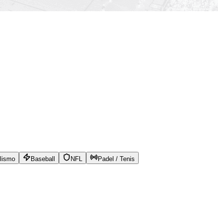
lismo
Baseball
NFL
Padel / Tenis