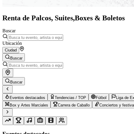
Renta de Palcos, Suites,
Boxes & Boletos
Buscar
Ubicación
Ciudad
Buscar
Buscar
Eventos destacados
Tendencias / TOP
Fútbol
Liga de E
Box y Artes Marciales
Carrera de Caballo
Conciertos y festiva
Eventos destacados