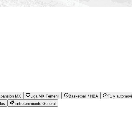
xpansión MX
Liga MX Femenil
Basketball / NBA
F1 y automovi
les
Entretenimiento General